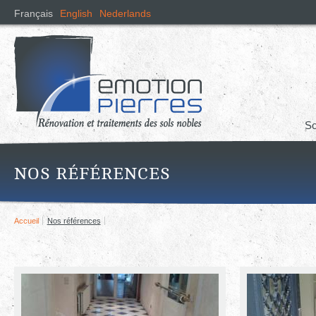
Alle
Français
English
Nederlands
con
prin
So
NOS RÉFÉRENCES
Accueil
Nos références