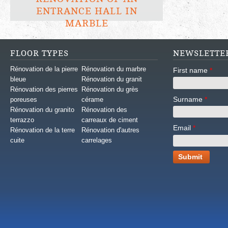
ENTRANCE HALL IN
MARBLE
FLOOR TYPES
NEWSLETTE
Rénovation de la pierre
Rénovation du marbre
First name
*
bleue
Rénovation du granit
Rénovation des pierres
Rénovation du grès
Surname
*
poreuses
cérame
Rénovation du granito
Rénovation des
terrazzo
carreaux de ciment
Email
*
Rénovation de la terre
Rénovation d'autres
cuite
carrelages