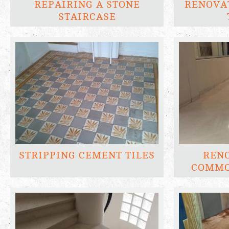
REPAIRING A STONE
RENOVAT
STAIRCASE
STRIPPING CEMENT TILES
RENO
COMMO