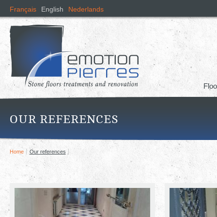
Skip
Français
English
Nederlands
mai
cont
Floo
OUR REFERENCES
Home
Our references