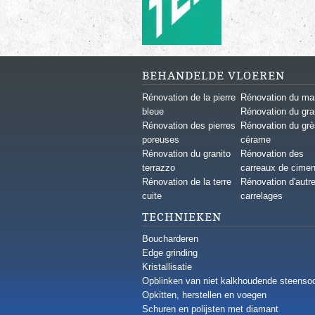
BEHANDELDE VLOEREN
Rénovation de la pierre
Rénovation du ma
bleue
Rénovation du gra
Rénovation des pierres
Rénovation du grè
poreuses
cérame
Rénovation du granito
Rénovation des
terrazzo
carreaux de cimen
Rénovation de la terre
Rénovation d'autr
cuite
carrelages
TECHNIEKEN
Boucharderen
Edge grinding
Kristallisatie
Opblinken van niet kalkhoudende steenso
Opkitten, herstellen en voegen
Schuren en polijsten met diamant