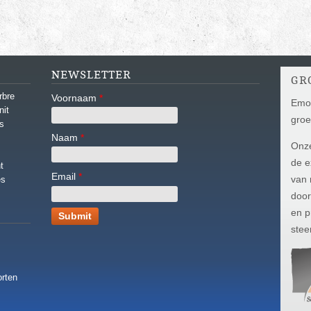
NEWSLETTER
GR
rbre
Voornaam
*
Emot
nit
groe
s
Naam
*
Onze
de e
t
Email
*
van 
es
door
en p
stee
LO
orten