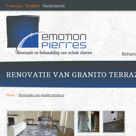
Ove
Français
English
Nederlands
en n
de i
gaa
Behand
RENOVATIE VAN GRANITO TERRA
Home
Renovatie van granito terrazzo