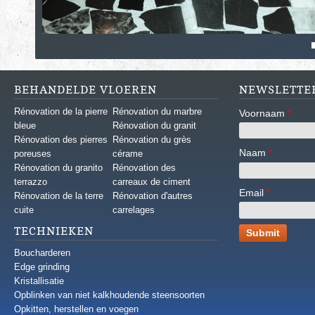
BEHANDELDE VLOEREN
NEWSLETTE
Rénovation de la pierre
Rénovation du marbre
Voornaam
*
bleue
Rénovation du granit
Rénovation des pierres
Rénovation du grès
Naam
*
poreuses
cérame
Rénovation du granito
Rénovation des
terrazzo
carreaux de ciment
Email
*
Rénovation de la terre
Rénovation d'autres
cuite
carrelages
TECHNIEKEN
Boucharderen
Edge grinding
Kristallisatie
Opblinken van niet kalkhoudende steensoorten
Opkitten, herstellen en voegen