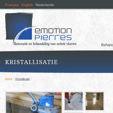
Ove
Français
English
Nederlands
en n
de i
gaa
Behand
KRISTALLISATIE
Home
Kristallisatie