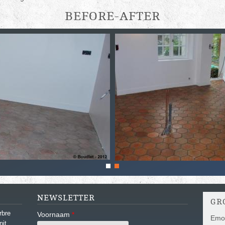
BEFORE-AFTER
NEWSLETTER
GR
rbre
Voornaam
*
Emot
nit