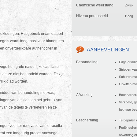
Chemische weerstand
Zwak
Niveau poreusheid
Hoog
bekledingen. Het gebruik ervan dateert
 tegels wordt toegepast voor binnen- en
n onvergelijkbare authenticiteit in
AANBEVELINGEN:
Behandeling
Edge grindin
ege hun grote natuurlijke capillaire
Strippen va
n als ze niet behandeld worden. Ze zijn
Schuren met
lijk glad worden.
Opkitten mo
iddel van behandeling met was,
Afwerking
Bouchardere
ingen van de klant en het gebruik van
Verzoete, g
r van de tegels te verbeteren en ze
het type be
Bescherming
Te bepalen e
ngen voor ter renovatie van terracotta
Poriënvulle
kent een langdurig proces vanwege
afwerking en