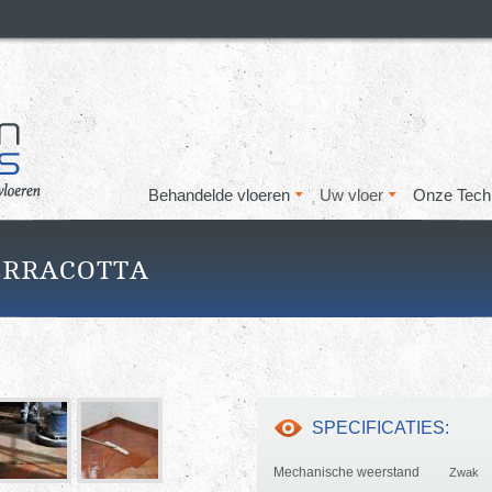
Overslaan
en naar
de inhoud
gaan
Behandelde vloeren
Uw vloer
Onze Tech
ERRACOTTA
SPECIFICATIES:
Mechanische weerstand
Zwak