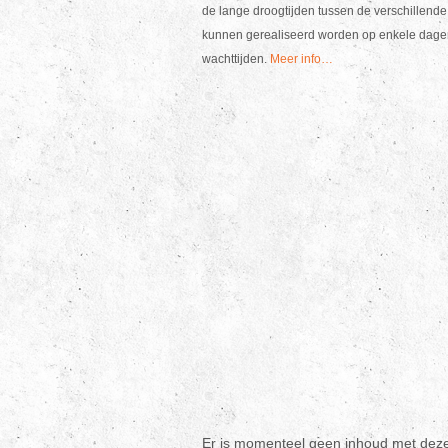
de lange droogtijden tussen de verschillen
kunnen gerealiseerd worden op enkele dagen
wachttijden.
Meer info…
Er is momenteel geen inhoud met deze 