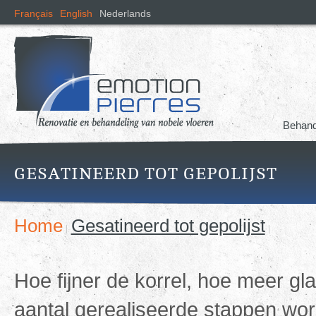
Ove
Français
English
Nederlands
en n
de i
gaa
Behand
GESATINEERD TOT GEPOLIJST
Home
Gesatineerd tot gepolijst
Hoe fijner de korrel, hoe meer g
aantal gerealiseerde stappen wo