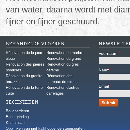
van water, daarna wordt met dia
fijner en fijner geschuurd.
BEHANDELDE VLOEREN
NEWSLETTE
Rénovation de la pierre
Rénovation du marbre
Voornaam
*
bleue
Rénovation du granit
Rénovation des pierres
Rénovation du grès
Naam
*
poreuses
cérame
Rénovation du granito
Rénovation des
terrazzo
carreaux de ciment
Email
*
Rénovation de la terre
Rénovation d'autres
cuite
carrelages
TECHNIEKEN
Boucharderen
Edge grinding
Kristallisatie
Opblinken van niet kalkhoudende steensoorten